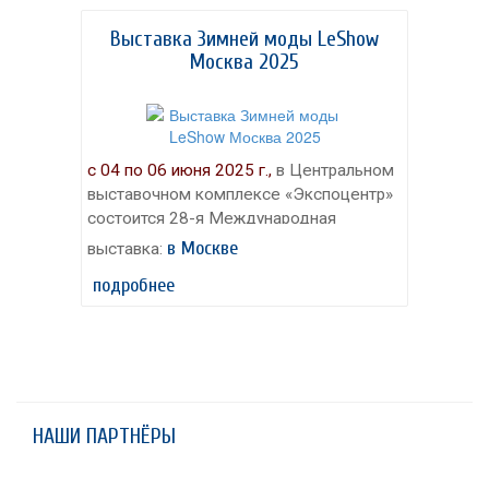
Выставка Зимней моды LeShow
Москва 2025
с 04 по 06 июня 2025 г.,
в Центральном
выставочном комплексе «Экспоцентр»
состоится 28-я Международная
выставка ЗИМНЕЙ МОДЫ «LeShow
в Москве
выставка:
Москва». «LeShow Москва» — главное
подробнее
событие для отрасли, которое
определяет направление деловой
активности производителей зимнего
ассортимента товаров на следующий
сезон..
Меха. Кожа. Экомех. Верхняя одежда, Верхняя
НАШИ ПАРТНЁРЫ
одежда из кожи и меха, Верхняя одежда с
отделкой из меха, Пальто, Пуховики, Изделия
из трикотажа – кашемира — шерсти,