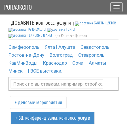
РОНАЭКСПО
Toggl
navig
+ДОБАВИТЬ конгресс-услуги
|
| для Конгресс Центров
Симферополь
Ялта | Алушта
Севастополь
Ростов-на-Дону
Волгоград
Ставрополь
КавМинВоды
Краснодар
Сочи
Алматы
Минск
| ВСЕ выставки...
+ деловые мероприятия
+ ВЦ, конференц-залы, конгресс-услуги